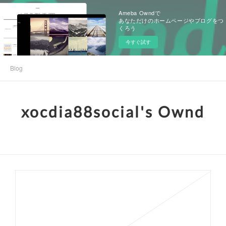
Ameba Owndで
あなただけのホームページやブログをつ
くろう
今すぐ試す
Blog
xocdia88social's Ownd